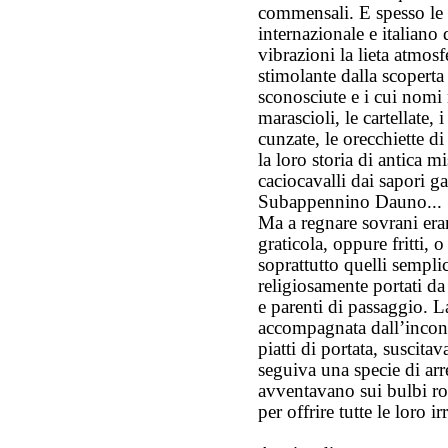
commensali. E spesso le 
internazionale e italiano
vibrazioni la lieta atmos
stimolante dalla scoperta
sconosciute e i cui nomi 
marascioli, le cartellate, i
cunzate, le orecchiette di
la loro storia di antica m
caciocavalli dai sapori gar
Subappennino Dauno...
Ma a regnare sovrani eran
graticola, oppure fritti, o
soprattutto quelli sempli
religiosamente portati d
e parenti di passaggio. L
accompagnata dall’inconf
piatti di portata, suscita
seguiva una specie di arr
avventavano sui bulbi ros
per offrire tutte le loro i