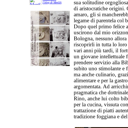
sua solitudine orgoglios
I blog di MenSA
di aristocratiche origini
amaro, gli si mancherebb
legame di parentela col b
Dopo quel primo felice 
uscirono dal mio orizzont
Bologna, nessuno allora 
riscoprirli in tutta lo loro
vari anni più tardi, il f
un giovane intellettuale
prendere servizio alla Bi
subito uno stimolante e 
ma anche culinario, grazi
alimentare e per la gast
argomentata. Ad arricchir
pragmatica che dottrinale
Rino, anche lui colto bibl
per la cucina, vissuta co
trattazione di piatti aute
tradizione foggiana e del