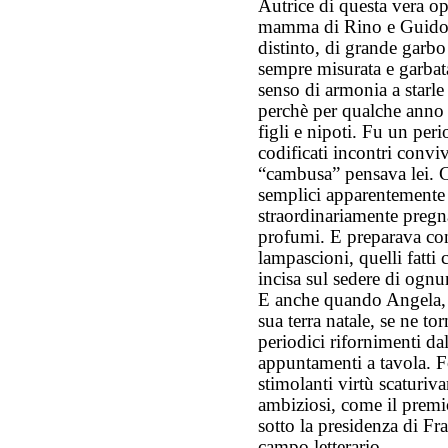
Autrice di questa vera op
mamma di Rino e Guido,
distinto, di grande garb
sempre misurata e garbat
senso di armonia a starl
perchè per qualche anno 
figli e nipoti. Fu un per
codificati incontri conviv
“cambusa” pensava lei. C
semplici apparentemente 
straordinariamente pregna
profumi. E preparava con
lampascioni, quelli fatt
incisa sul sedere di ognu
E anche quando Angela, n
sua terra natale, se ne to
periodici rifornimenti d
appuntamenti a tavola. Fo
stimolanti virtù scaturiv
ambiziosi, come il premi
sotto la presidenza di Fr
campo letterario.