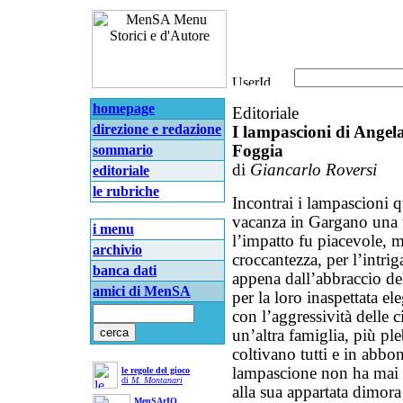
homepage
Editoriale
direzione e redazione
I lampascioni di Angela:
sommario
Foggia
di
Giancarlo Roversi
editoriale
le rubriche
Incontrai i lampascioni q
vacanza in Gargano una t
i menu
l’impatto fu piacevole, m
archivio
croccantezza, per l’intri
banca dati
appena dall’abbraccio de
amici di MenSA
per la loro inaspettata el
con l’aggressività delle 
un’altra famiglia, più ple
coltivano tutti e in abbo
lampascione non ha mai r
le regole del gioco
di
M. Montanari
alla sua appartata dimora 
MenSArIO