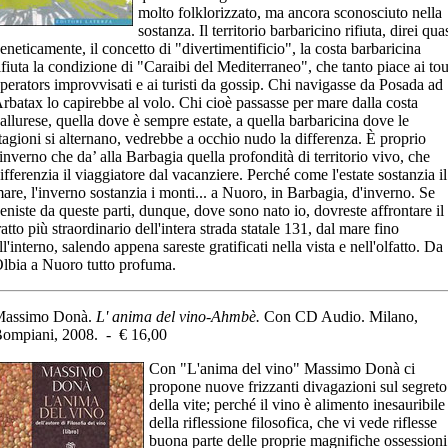
molto folklorizzato, ma ancora sconosciuto nella
sostanza. Il territorio barbaricino rifiuta, direi qua
eneticamente, il concetto di "divertimentificio", la costa barbaricina
ifiuta la condizione di "Caraibi del Mediterraneo", che tanto piace ai tou
perators improvvisati e ai turisti da gossip. Chi navigasse da Posada ad
rbatax lo capirebbe al volo. Chi cioè passasse per mare dalla costa
allurese, quella dove è sempre estate, a quella barbaricina dove le
tagioni si alternano, vedrebbe a occhio nudo la differenza. È proprio
'inverno che da’ alla Barbagia quella profondità di territorio vivo, che
ifferenzia il viaggiatore dal vacanziere. Perché come l'estate sostanzia il
are, l'inverno sostanzia i monti... a Nuoro, in Barbagia, d'inverno. Se
eniste da queste parti, dunque, dove sono nato io, dovreste affrontare il
ratto più straordinario dell'intera strada statale 131, dal mare fino
ll'interno, salendo appena sareste gratificati nella vista e nell'olfatto. Da
lbia a Nuoro tutto profuma.
assimo Donà.
L' anima del vino-Ahmbè.
Con CD Audio. Milano,
ompiani, 2008. - € 16,00
Con "L'anima del vino" Massimo Donà ci
propone nuove frizzanti divagazioni sul segreto
della vite; perché il vino è alimento inesauribile
della riflessione filosofica, che vi vede riflesse
buona parte delle proprie magnifiche ossessioni