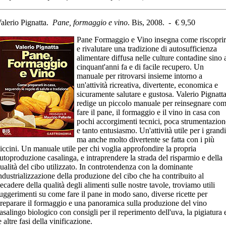
alerio Pignatta.
Pane, formaggio e vino
. Bis, 2008. - € 9,50
Pane Formaggio e Vino insegna come riscopri
e rivalutare una tradizione di autosufficienza
alimentare diffusa nelle culture contadine sino 
cinquant'anni fa e di facile recupero. Un
manuale per ritrovarsi insieme intorno a
un'attività ricreativa, divertente, economica e
sicuramente salutare e gustosa. Valerio Pignatt
redige un piccolo manuale per reinsegnare co
fare il pane, il formaggio e il vino in casa con
pochi accorgimenti tecnici, poca strumentazion
e tanto entusiasmo. Un'attività utile per i grandi
ma anche molto divertente se fatta con i più
iccini. Un manuale utile per chi voglia approfondire la propria
utoproduzione casalinga, e intraprendere la strada del risparmio e della
ualità del cibo utilizzato. In controtendenza con la dominante
ndustrializzazione della produzione del cibo che ha contribuito al
ecadere della qualità degli alimenti sulle nostre tavole, troviamo utili
uggerimenti su come fare il pane in modo sano, diverse ricette per
reparare il formaggio e una panoramica sulla produzione del vino
asalingo biologico con consigli per il reperimento dell'uva, la pigiatura 
e altre fasi della vinificazione.