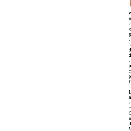
v
i
c
g
g
c
a
d
d
c
p
c
p
l
s
L
l
c
c
O
i
d
V