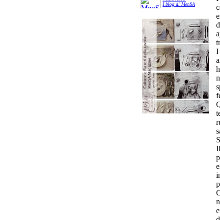
I blog di MenSA
c
e
d
a
t
I
a
h
n
s
f
Q
t
r
s
S
I
p
e
i
p
C
n
e
d