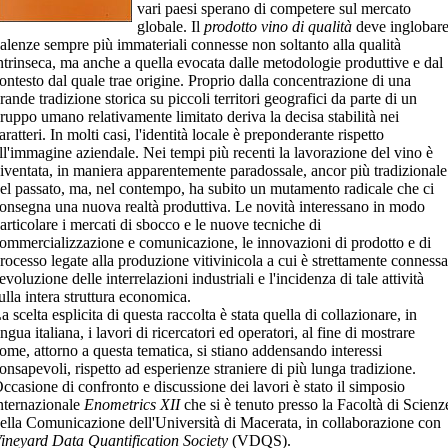
vari paesi sperano di competere sul mercato
globale. Il
prodotto vino di qualità
deve inglobar
alenze sempre più immateriali connesse non soltanto alla qualità
ntrinseca, ma anche a quella evocata dalle metodologie produttive e dal
ontesto dal quale trae origine. Proprio dalla concentrazione di una
rande tradizione storica su piccoli territori geografici da parte di un
ruppo umano relativamente limitato deriva la decisa stabilità nei
aratteri. In molti casi, l'identità locale è preponderante rispetto
ll'immagine aziendale. Nei tempi più recenti la lavorazione del vino è
iventata, in maniera apparentemente paradossale, ancor più tradizionale
el passato, ma, nel contempo, ha subito un mutamento radicale che ci
onsegna una nuova realtà produttiva. Le novità interessano in modo
articolare i mercati di sbocco e le nuove tecniche di
ommercializzazione e comunicazione, le innovazioni di prodotto e di
rocesso legate alla produzione vitivinicola a cui è strettamente connessa
'evoluzione delle interrelazioni industriali e l'incidenza di tale attività
ulla intera struttura economica.
a scelta esplicita di questa raccolta è stata quella di collazionare, in
ingua italiana, i lavori di ricercatori ed operatori, al fine di mostrare
ome, attorno a questa tematica, si stiano addensando interessi
onsapevoli, rispetto ad esperienze straniere di più lunga tradizione.
ccasione di confronto e discussione dei lavori è stato il simposio
nternazionale
Enometrics XII
che si è tenuto presso la Facoltà di Scienz
ella Comunicazione dell'Università di Macerata, in collaborazione con
ineyard Data Quantification Society
(VDQS).