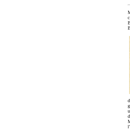
M
c
B
B
d
g
u
d
M
l