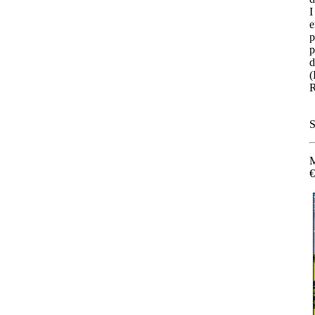
I
e
p
p
d
(
R
S
M
€