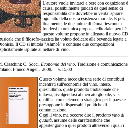
L'autore vuole invitarci a bere con cognizione d
causa, possibilmente guidati da quel senso di
responsabilità che dovrebbe in verità ispirare
ogni atto della nostra esistenza mortale. E poi,
finalmente, le due anime di Dona riescono a
fondersi in un'unica proposta editoriale: perché
questo volume propone in allegato il nuovo C
usicale che il filosofo-jazzista ha voluto dedicare alla bevanda legata a
ionisio. Il CD si intitola "Ahmbè" e contiene due composizioni
splicitamente ispirate al nettare di-vino.
. Ciaschini; C. Socci.
Economia del vino
. Tradizione e comunicazione
ilano, Franco Angeli, 2008. - € 15,00
Questo volume raccoglie una serie di contributi
incentrati sull'economia del vino, inteso,
quest'ultimo, quale prodotto tradizionale che
tuttavia, rivolgendosi al mercato globale, vi si
qualifica come elemento strategico per il paese e
presuppone indispensabili politiche di
comunicazione.
Oggi il vino, ma occorre dire il
prodotto vino di
qualità
, assume delle caratteristiche che
appartengono a quei prodotti attraverso i quali i