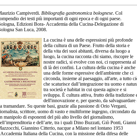
aurizio Campiverdi.
Bibliografia gastronomica bolognese
. Col
ompendio dei testi più importanti di ogni epoca e di ogni paese.
ologna, Edizioni Bora- Accademia della Cucina-Delegazione di
ologna San Luca, 2008.
La cucina è una delle espressioni più profonde
della cultura di un Paese. Frutto della storia e
della vita dei suoi abitanti, diversa da luogo a
luogo, la cucina racconta chi siamo, riscopre le
nostre radici, si evolve con noi, ci rappresenta al
di là dei confini. La cultura della cucina è anche
una delle forme espressive dell'ambiente che ci
circonda, insieme al paesaggio, all'arte, a tutto ci
che scaturisce dall’integrazione tra uomo e natur
tra società e habitat in cui questa agisce e si
sviluppa. È cultura attiva, frutto della tradizione 
dell'innovazione e, per questo, da salvaguardare 
a tramandare. Su queste basi, grazie alla passione di Orio Vergani,
iornalista, scrittore, uomo di vasto e multiforme ingegno, circondato da
n manipolo di esponenti del più alto livello del giornalismo,
ell’imprenditoria e dell’arte, tra i quali Dino Buzzati, Giò Ponti, Gianni
azzocchi, Giannino Citterio, nacque a Milano nel lontano 1953
’Accademia Italiana della Cucina, con la missione della difesa delle