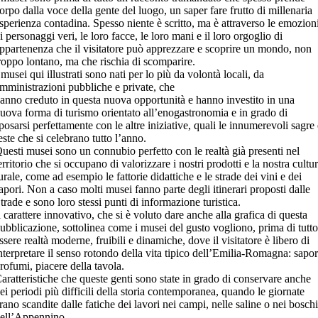
orpo dalla voce della gente del luogo, un saper fare frutto di millenaria
sperienza contadina. Spesso niente è scritto, ma è attraverso le emozion
i personaggi veri, le loro facce, le loro mani e il loro orgoglio di
ppartenenza che il visitatore può apprezzare e scoprire un mondo, non
roppo lontano, ma che rischia di scomparire.
 musei qui illustrati sono nati per lo più da volontà locali, da
mministrazioni pubbliche e private, che
anno creduto in questa nuova opportunità e hanno investito in una
uova forma di turismo orientato all’enogastronomia e in grado di
posarsi perfettamente con le altre iniziative, quali le innumerevoli sagre 
este che si celebrano tutto l’anno.
uesti musei sono un connubio perfetto con le realtà già presenti nel
erritorio che si occupano di valorizzare i nostri prodotti e la nostra cultu
urale, come ad esempio le fattorie didattiche e le strade dei vini e dei
apori. Non a caso molti musei fanno parte degli itinerari proposti dalle
trade e sono loro stessi punti di informazione turistica.
l carattere innovativo, che si è voluto dare anche alla grafica di questa
ubblicazione, sottolinea come i musei del gusto vogliono, prima di tutto
ssere realtà moderne, fruibili e dinamiche, dove il visitatore è libero di
nterpretare il senso rotondo della vita tipico dell’Emilia-Romagna: sapor
rofumi, piacere della tavola.
aratteristiche che queste genti sono state in grado di conservare anche
ei periodi più difficili della storia contemporanea, quando le giornate
rano scandite dalle fatiche dei lavori nei campi, nelle saline o nei boschi
ell’Appennino.