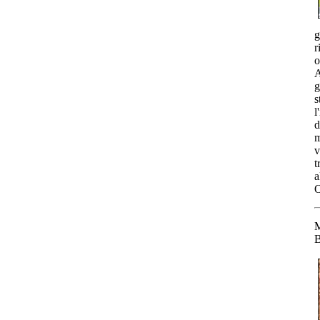
g
r
o
A
g
s
l
d
m
v
t
a
O
M
B