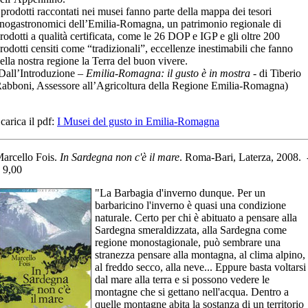
 prodotti raccontati nei musei fanno parte della mappa dei tesori
nogastronomici dell’Emilia-Romagna, un patrimonio regionale di
rodotti a qualità certificata, come le 26 DOP e IGP e gli oltre 200
rodotti censiti come “tradizionali”, eccellenze inestimabili che fanno
ella nostra regione la Terra del buon vivere.
Dall’Introduzione –
Emilia-Romagna: il gusto è in mostra
- di Tiberio
abboni, Assessore all’Agricoltura della Regione Emilia-Romagna)
carica il pdf:
I Musei del gusto in Emilia-Romagna
arcello Fois.
In Sardegna non c'è il mare
. Roma-Bari, Laterza, 2008.
 9,00
"La Barbagia d'inverno dunque. Per un
barbaricino l'inverno è quasi una condizione
naturale. Certo per chi è abituato a pensare alla
Sardegna smeraldizzata, alla Sardegna come
regione monostagionale, può sembrare una
stranezza pensare alla montagna, al clima alpino,
al freddo secco, alla neve... Eppure basta voltarsi
dal mare alla terra e si possono vedere le
montagne che si gettano nell'acqua. Dentro a
quelle montagne abita la sostanza di un territorio