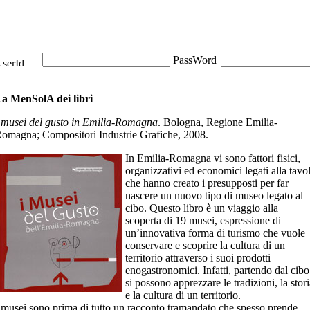
a MenSolA dei libri
 musei del gusto in Emilia-Romagna
. Bologna, Regione Emilia-
omagna; Compositori Industrie Grafiche, 2008.
In Emilia-Romagna vi sono fattori fisici,
organizzativi ed economici legati alla tavo
che hanno creato i presupposti per far
nascere un nuovo tipo di museo legato al
cibo. Questo libro è un viaggio alla
scoperta di 19 musei, espressione di
un’innovativa forma di turismo che vuole
conservare e scoprire la cultura di un
territorio attraverso i suoi prodotti
enogastronomici. Infatti, partendo dal cibo
si possono apprezzare le tradizioni, la stor
e la cultura di un territorio.
 musei sono prima di tutto un racconto tramandato che spesso prende