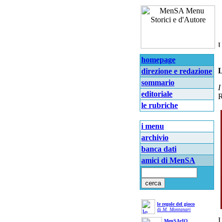
homepage
L
direzione e redazione
sommario
I
editoriale
R
le rubriche
i menu
archivio
banca dati
amici di MenSA
le regole del gioco
di
M. Montanari
I
MenSArIO