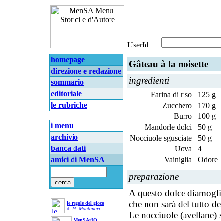
homepage
Gâteau à la noisette
direzione e redazione
ingredienti
sommario
editoriale
Farina di riso
125 g
le rubriche
Zucchero
170 g
Burro
100 g
i menu
Mandorle dolci
50 g
archivio
Nocciuole sgusciate
50 g
banca dati
Uova
4
amici di MenSA
Vainiglia
Odore
preparazione
A questo dolce diamogli 
che non sarà del tutto de
le regole del gioco
di
M. Montanari
Le nocciuole (avellane) 
MenSArIO