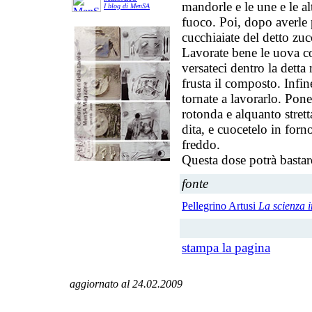
mandorle e le une e le al
I blog di MenSA
fuoco. Poi, dopo averle 
cucchiaiate del detto zuc
Lavorate bene le uova co
versateci dentro la detta
frusta il composto. Infin
tornate a lavorarlo. Pon
rotonda e alquanto stret
dita, e cuocetelo in forn
freddo.
Questa dose potrà bastare
fonte
Pellegrino Artusi
La scienza i
stampa la pagina
aggiornato al 24.02.2009