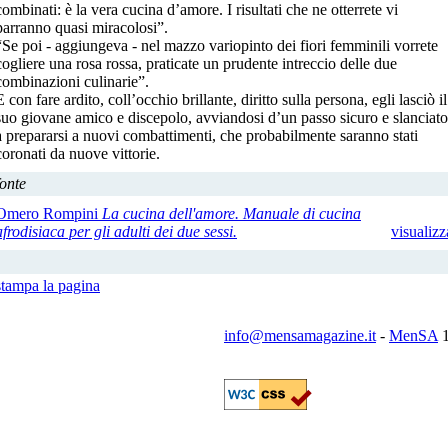
combinati: è la vera cucina d’amore. I risultati che ne otterrete vi
parranno quasi miracolosi”.
“Se poi - aggiungeva - nel mazzo variopinto dei fiori femminili vorrete
cogliere una rosa rossa, praticate un prudente intreccio delle due
combinazioni culinarie”.
E con fare ardito, coll’occhio brillante, diritto sulla persona, egli lasciò il
suo giovane amico e discepolo, avviandosi d’un passo sicuro e slanciato
a prepararsi a nuovi combattimenti, che probabilmente saranno stati
coronati da nuove vittorie.
fonte
Omero Rompini
La cucina dell'amore. Manuale di cucina
afrodisiaca per gli adulti dei due sessi.
visualizz
stampa la pagina
info@mensamagazine.it
-
MenSA
1