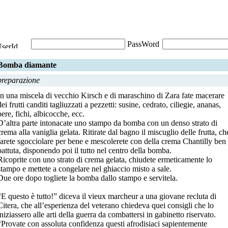
Bomba diamante
preparazione
In una miscela di vecchio Kirsch e di maraschino di Zara fate macerare
dei frutti canditi tagliuzzati a pezzetti: susine, cedrato, ciliegie, ananas,
pere, fichi, albicocche, ecc.
D’altra parte intonacate uno stampo da bomba con un denso strato di
crema alla vaniglia gelata. Ritirate dal bagno il miscuglio delle frutta, ch
farete sgocciolare per bene e mescolerete con della crema Chantilly ben
battuta, disponendo poi il tutto nel centro della bomba.
Ricoprite con uno strato di crema gelata, chiudete ermeticamente lo
stampo e mettete a congelare nel ghiaccio misto a sale.
Due ore dopo togliete la bomba dallo stampo e servitela.
“E questo è tutto!” diceva il vieux marcheur a una giovane recluta di
Citera, che all’esperienza del veterano chiedeva quei consigli che lo
iniziassero alle arti della guerra da combattersi in gabinetto riservato.
“Provate con assoluta confidenza questi afrodisiaci sapientemente