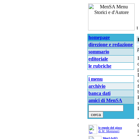
homepage
direzione e redazione
sommario
editoriale
le rubriche
i menu
archivio
banca dati
amici di MenSA
le regole del gioco
di
M. Montanari
MenSArIO