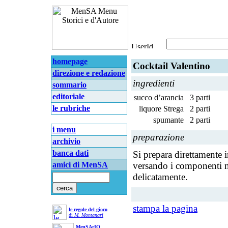
homepage
Cocktail Valentino
direzione e redazione
ingredienti
sommario
editoriale
succo d’arancia
3 parti
le rubriche
liquore Strega
2 parti
spumante
2 parti
i menu
preparazione
archivio
banca dati
Si prepara direttamente 
amici di MenSA
versando i componenti n
delicatamente.
stampa la pagina
le regole del gioco
di
M. Montanari
MenSArIO