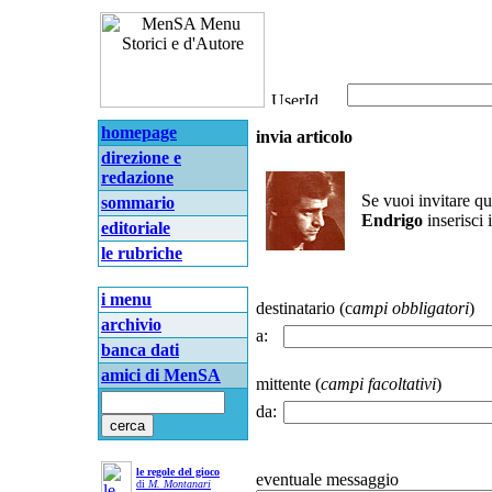
homepage
invia articolo
direzione e
redazione
Se vuoi invitare q
sommario
Endrigo
inserisci i
editoriale
le rubriche
i menu
destinatario (c
ampi obbligatori
)
archivio
a:
banca dati
amici di MenSA
mittente (
campi facoltativi
)
da:
le regole del gioco
eventuale messaggio
di
M. Montanari